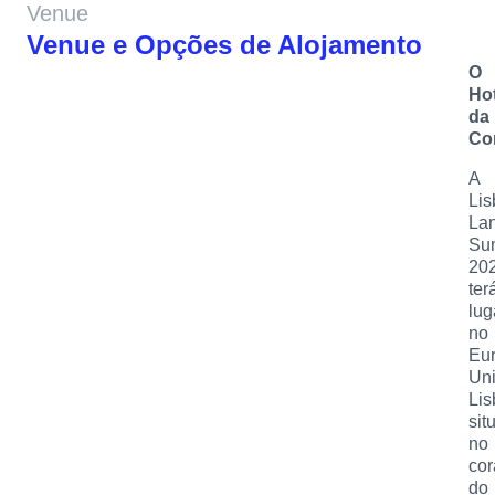
Venue
Venue e Opções de Alojamento
O
Hot
da
Co
A
Lis
La
Su
20
ter
lug
no
Eur
Uni
Lis
sit
no
co
do